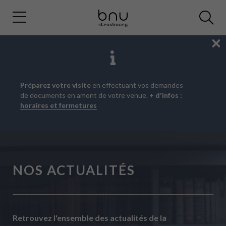
Fe
Aller
Aller
Aller
Préparez votre visite
en effectuant vos demandes
au
au
à
de documents en amont de votre venue.
+ d'infos :
menu
contenu
la
horaires et fermetures
principal
recherche
NOS ACTUALITÉS
Retrouvez l'ensemble des actualités de la