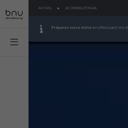
ACCUEIL
ACCESSIBILITÉ RGAA
Préparez votre visite
en effectuant vos 
Aller
Aller
Aller
au
au
à
menu
contenu
la
principal
recherche