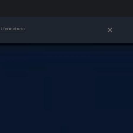
et fermetures
Fermer