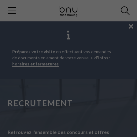
Fe
Aller
Aller
Aller
Préparez votre visite
en effectuant vos demandes
au
au
à
de documents en amont de votre venue.
+ d'infos :
menu
contenu
la
horaires et fermetures
principal
recherche
RECRUTEMENT
Retrouvez l'ensemble des concours et offres