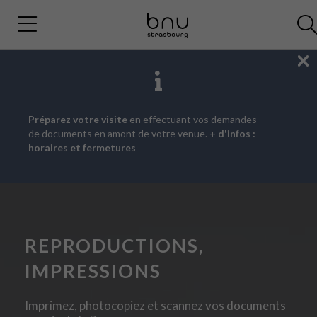
Fe
Aller
Aller
Aller
Préparez votre visite
en effectuant vos demandes
au
au
à
de documents en amont de votre venue.
+ d'infos :
menu
contenu
la
horaires et fermetures
principal
recherche
REPRODUCTIONS,
IMPRESSIONS
Imprimez, photocopiez et scannez vos documents