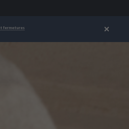
et fermetures
Fermer