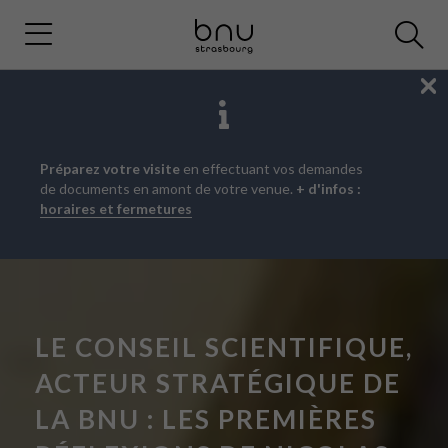
Fe
Aller
Aller
Aller
Préparez votre visite
en effectuant vos demandes
au
au
à
de documents en amont de votre venue.
+ d'infos :
menu
contenu
la
horaires et fermetures
principal
recherche
LE CONSEIL SCIENTIFIQUE,
ACTEUR STRATÉGIQUE DE
LA BNU : LES PREMIÈRES