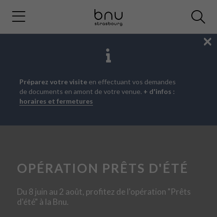
Fe
Aller
Aller
Aller
Préparez votre visite
en effectuant vos demandes
au
au
à
de documents en amont de votre venue.
+ d'infos :
menu
contenu
la
horaires et fermetures
principal
recherche
OPÉRATION PRÊTS D'ÉTÉ
Du 8 juin au 2 août, profitez de l'opération "Prêts
d'été" à la Bnu.