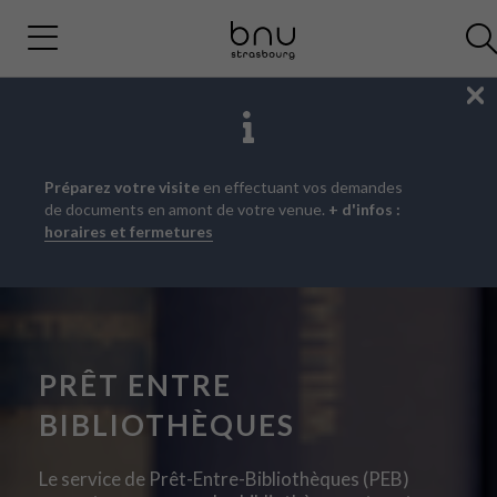
Fe
Aller
Aller
Aller
Préparez votre visite
en effectuant vos demandes
au
au
à
de documents en amont de votre venue.
+ d'infos :
menu
contenu
la
horaires et fermetures
principal
recherche
PRÊT ENTRE
BIBLIOTHÈQUES
Le service de Prêt-Entre-Bibliothèques (PEB)