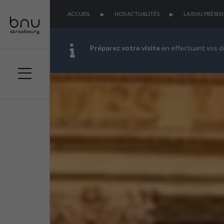
ACCUEIL
NOS ACTUALITÉS
LA BNU PRÉSEN
Préparez votre visite
en effectuant vos 
Aller
Aller
Aller
au
au
à
menu
contenu
la
principal
recherche