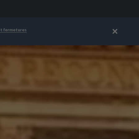
et fermetures
Fermer