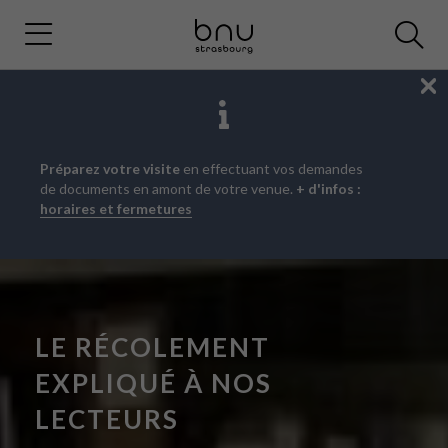
Fe
Aller
Aller
Aller
Préparez votre visite
en effectuant vos demandes
au
au
à
de documents en amont de votre venue.
+ d'infos :
menu
contenu
la
horaires et fermetures
principal
recherche
LE RÉCOLEMENT
EXPLIQUÉ À NOS
LECTEURS