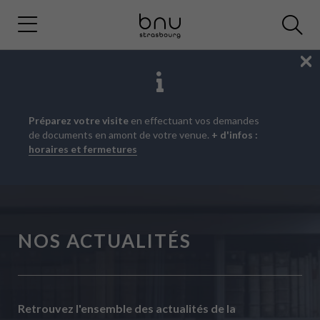
Fe
Aller
Aller
Aller
Préparez votre visite
en effectuant vos demandes
au
au
à
de documents en amont de votre venue.
+ d'infos :
menu
contenu
la
horaires et fermetures
principal
recherche
NOS ACTUALITÉS
Retrouvez l'ensemble des actualités de la