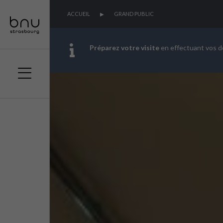
ACCUEIL
GRAND PUBLIC
Préparez votre visite
en effectuant vos 
Aller
Aller
Aller
au
au
à
menu
contenu
la
principal
recherche