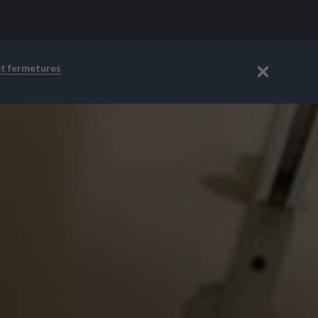
et fermetures
Fermer