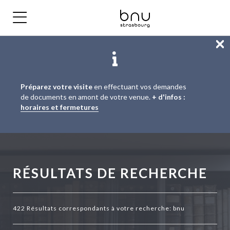
Fe
Aller
Aller
Aller
Préparez votre visite
en effectuant vos demandes
au
au
à
de documents en amont de votre venue.
+ d'infos :
menu
contenu
la
horaires et fermetures
principal
recherche
RÉSULTATS DE RECHERCHE
422 Résultats correspondants à votre recherche: bnu