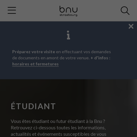
Fe
Aller
Aller
Aller
Préparez votre visite
en effectuant vos demandes
au
au
à
de documents en amont de votre venue.
+ d'infos :
menu
contenu
la
horaires et fermetures
principal
recherche
ÉTUDIANT
Vous êtes étudiant ou futur étudiant à la Bnu ?
Retrouvez ci-dessous toutes les informations,
actualités et événements susceptibles de vous