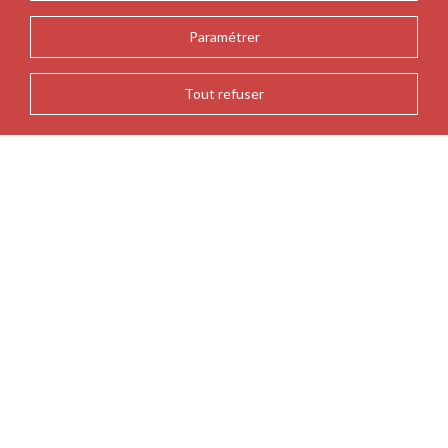
Paramétrer
Tout refuser
RETOUR AUX ACTUALITÉS