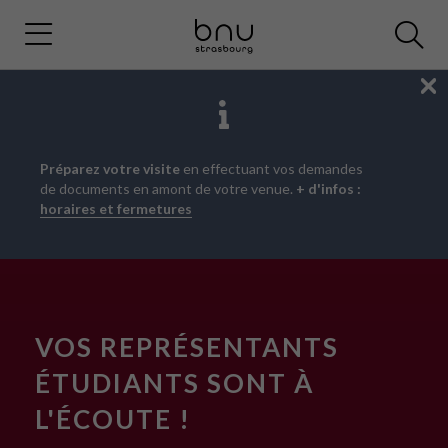
Fe
Aller
Aller
Aller
Préparez votre visite
en effectuant vos demandes
au
au
à
de documents en amont de votre venue.
+ d'infos :
menu
contenu
la
horaires et fermetures
principal
recherche
VOS REPRÉSENTANTS
ÉTUDIANTS SONT À
L'ÉCOUTE !