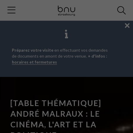
Fe
Aller
Aller
Aller
Préparez votre visite
en effectuant vos demandes
au
au
à
de documents en amont de votre venue.
+ d'infos :
menu
contenu
la
horaires et fermetures
principal
recherche
[TABLE THÉMATIQUE]
ANDRÉ MALRAUX : LE
CINÉMA, L'ART ET LA