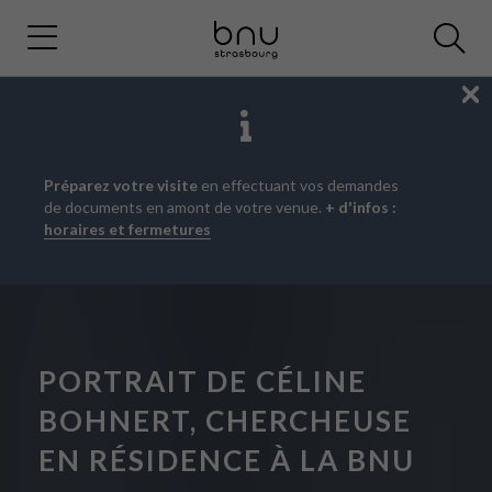
Fe
Aller
Aller
Aller
Préparez votre visite
en effectuant vos demandes
au
au
à
de documents en amont de votre venue.
+ d'infos :
menu
contenu
la
horaires et fermetures
principal
recherche
PORTRAIT DE CÉLINE
BOHNERT, CHERCHEUSE
EN RÉSIDENCE À LA BNU