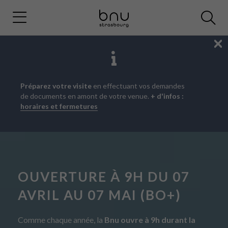
Fe
Aller
Aller
Aller
Préparez votre visite
en effectuant vos demandes
au
au
à
de documents en amont de votre venue.
+ d'infos :
menu
contenu
la
horaires et fermetures
principal
recherche
OUVERTURE À 9H DU 07
AVRIL AU 07 MAI (BO+)
Comme chaque année, la
Bnu ouvre à 9h durant la