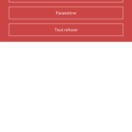
Paramétrer
Tout refuser
RETOUR AUX ACTUALITÉS