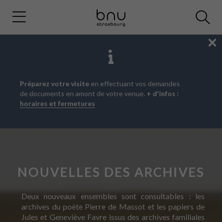
Fe
Aller
Aller
Aller
Préparez votre visite
en effectuant vos demandes
au
au
à
de documents en amont de votre venue.
+ d'infos :
menu
contenu
la
horaires et fermetures
principal
recherche
NOUVELLES DES ARCHIVES
Deux nouveaux ensembles sont consultables : les
archives du poète Pierre de Massot et les papiers de
Jules et Geneviève Favre issus des archives familiales