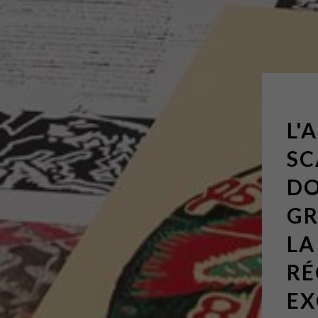
L'
SC
DO
GR
LA
RÉ
EX