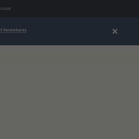
N LIGNE
et fermetures
Fermer