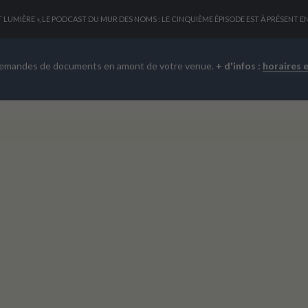
T LUMIÈRE », LE PODCAST DU MUR DES NOMS : LE CINQUIÈME ÉPISODE EST À PRÉSENT E
demandes de documents en amont de votre venue.
+ d'infos :
horaires 