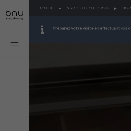
ACCUEIL
SERVICES ET COLLECTIONS
NOS 
Préparez votre visite
en effectuant vos 
Aller
Aller
Aller
au
au
à
menu
contenu
la
principal
recherche