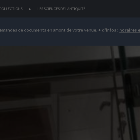
COLLECTIONS
LES SCIENCES DE L'ANTIQUITÉ
demandes de documents en amont de votre venue.
+ d'infos :
horaires 