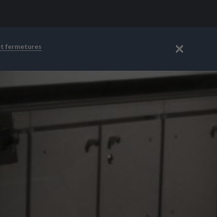
et fermetures
Fermer