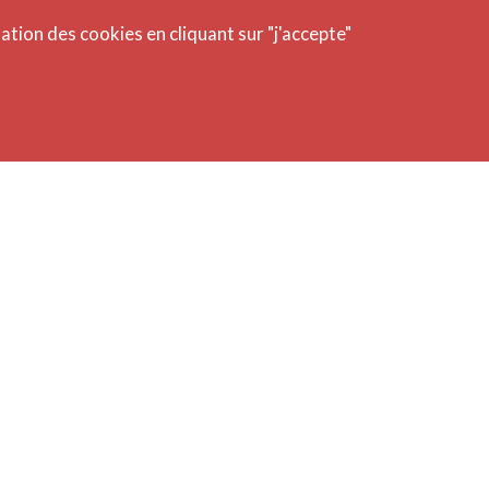
Ajou
isation des cookies en cliquant sur "j'accepte"
impo
de St
en sc
cons
exce
CollE
rech