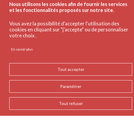
Nous utilisons les cookies afin de fournir les services
et les fonctionnalités proposés sur notre site.
Vous avez la possibilité d'accepter l'utilisation des
cookies en cliquant sur "j'accepte" ou de personnaliser
votre choix .
En savoir plus
Tout accepter
Le Lab est une extension apportée aux espaces plus
traditionnels de la bibliothèque. Il vous permet de
travailler autrement autour de projets collectifs,
Paramétrer
professionnels ou personnels. Illustration de la volonté
d’innovation de l’établissement, l'espace est modulable et
Tout refuser
conçu pour accueillir différentes activités autour de la
médiation de la donnée. Un enjeu pour celles et ceux qui
considèrent les données numériques comme la source
d’information majeure pour aujourd’hui et pour les