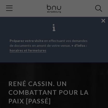
Fe
Aller
Aller
Aller
Préparez votre visite
en effectuant vos demandes
au
au
à
de documents en amont de votre venue.
+ d'infos :
menu
contenu
la
horaires et fermetures
principal
recherche
RENÉ CASSIN. UN
COMBATTANT POUR LA
PAIX [PASSÉ]