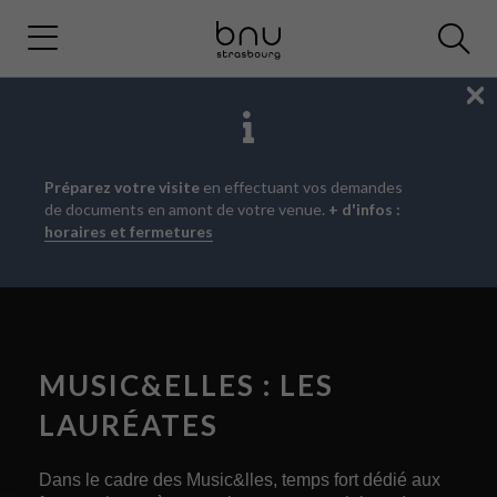
Fe
Aller
Aller
Aller
Préparez votre visite
en effectuant vos demandes
au
au
à
de documents en amont de votre venue.
+ d'infos :
menu
contenu
la
horaires et fermetures
principal
recherche
MUSIC&ELLES : LES
LAURÉATES
Dans le cadre des Music&lles, temps fort dédié aux